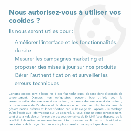
02 32 54 95 06
> Téléchargez notre catalogue
Nous autorisez-vous à utiliser vos
cookies ?
<
Ils nous seront utiles pour :
Améliorer l'interface et les fonctionnalités
0
du site
Mesurer les campagnes marketing et
Accueil
>
Pièces détachées
>
proposer des mises à jour sur nos produits
Pièces détachées aspirateurs
>
Fimap
>
FV P30.1 WD
Gérer l'authentification et surveiller les
FV P30.1 WD
erreurs techniques
Certains cookies sont nécessaires à des fins techniques, ils sont donc dispensés de
consentement. D'autres, non obligatoires, peuvent être utilisés pour la
personnalisation des annonces et du contenu, la mesure des annonces et du contenu,
LV MAT propose toutes les pièces
la connaissance de l'audience et le développement de produits, les données de
géolocalisation précises et l'identification par le balayage de l'appareil, le stockage
détachées nécessaires à l’entretien et la
et/ou l'accès aux informations sur un appareil. Si vous donnez votre consentement,
celui-ci sera valable sur l’ensemble des sous-domaines de LV MAT. Vous disposez de la
réparation de votre
aspirateur FIMAP
FV
possibilité de retirer votre consentement à tout moment en cliquant sur le widget en
bas à droite de la page. Pour en savoir plus, consulter notre politique de cookie.
P30.1 WD
.