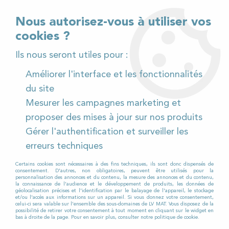
02 32 54 95 06
> Téléchargez notre catalogue
Nous autorisez-vous à utiliser vos
cookies ?
<
Ils nous seront utiles pour :
Améliorer l'interface et les fonctionnalités
0
du site
Mesurer les campagnes marketing et
Accueil
>
Pièces détachées
>
proposer des mises à jour sur nos produits
Pièces détachées autolaveuses
>
Fimap
>
Gérer l'authentification et surveiller les
MAXIMA 55 BT
erreurs techniques
MAXIMA 55 BT
Certains cookies sont nécessaires à des fins techniques, ils sont donc dispensés de
consentement. D'autres, non obligatoires, peuvent être utilisés pour la
personnalisation des annonces et du contenu, la mesure des annonces et du contenu,
la connaissance de l'audience et le développement de produits, les données de
géolocalisation précises et l'identification par le balayage de l'appareil, le stockage
et/ou l'accès aux informations sur un appareil. Si vous donnez votre consentement,
celui-ci sera valable sur l’ensemble des sous-domaines de LV MAT. Vous disposez de la
TRIER & FILTRER
possibilité de retirer votre consentement à tout moment en cliquant sur le widget en
bas à droite de la page. Pour en savoir plus, consulter notre politique de cookie.