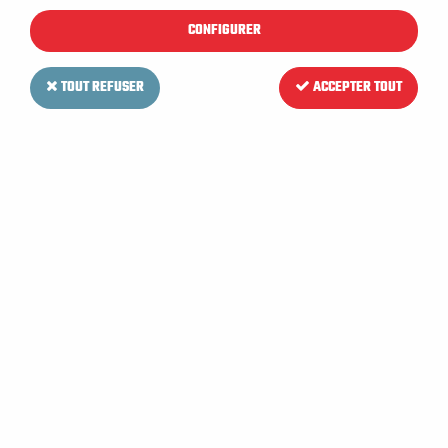
10 articles sur
10
CONFIGURER
TOUT REFUSER
ACCEPTER TOUT
434539F
405527F
Brosse PPL pour autolaveuse FIMAP MAXIMA 55 BT
Plateau porte disque pour Autolaveuses FIMAP EMX 50 et MAXIMA 50 BT
109,20 €
HT
164,39 €
HT