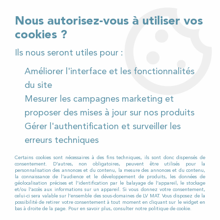
02 32 54 95 06
> Téléchargez notre catalogue
Nous autorisez-vous à utiliser vos
cookies ?
<
Ils nous seront utiles pour :
Améliorer l'interface et les fonctionnalités
0
du site
Mesurer les campagnes marketing et
Accueil
>
Pièces détachées
>
proposer des mises à jour sur nos produits
Pièces détachées balayeuses
>
RCM
>
ALFA
Gérer l'authentification et surveiller les
ALFA
erreurs techniques
Certains cookies sont nécessaires à des fins techniques, ils sont donc dispensés de
consentement. D'autres, non obligatoires, peuvent être utilisés pour la
personnalisation des annonces et du contenu, la mesure des annonces et du contenu,
LV MAT propose toutes
les pièces
la connaissance de l'audience et le développement de produits, les données de
géolocalisation précises et l'identification par le balayage de l'appareil, le stockage
détachées
nécessaires à l’entretien et la
et/ou l'accès aux informations sur un appareil. Si vous donnez votre consentement,
celui-ci sera valable sur l’ensemble des sous-domaines de LV MAT. Vous disposez de la
réparation de votre balayeuse
possibilité de retirer votre consentement à tout moment en cliquant sur le widget en
bas à droite de la page. Pour en savoir plus, consulter notre politique de cookie.
accompagnante RCM ALFA.