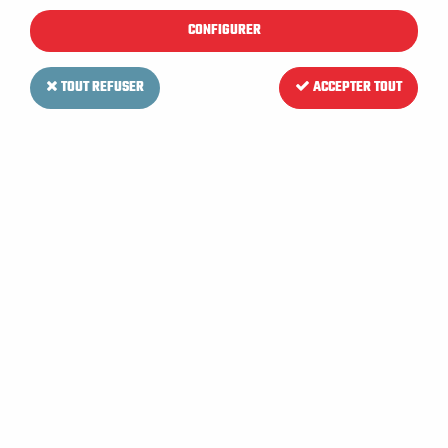
CONFIGURER
TOUT REFUSER
ACCEPTER TOUT
VIPER
Roulette de réglage suceur
pour Autolaveuse VIPER AS