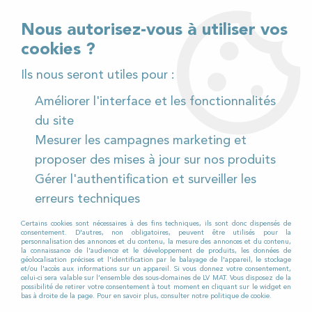
02 32 54 95 06
> Téléchargez notre catalogue
Nous autorisez-vous à utiliser vos
cookies ?
<
Ils nous seront utiles pour :
Améliorer l'interface et les fonctionnalités
0
du site
Mesurer les campagnes marketing et
Accueil
>
Pièces détachées
>
proposer des mises à jour sur nos produits
Pièces détachées autolaveuses
>
Viper
>
AS 380
>
Gérer l'authentification et surveiller les
AS 380 à Batterie
>
Roulette de réglage suceur pour
Autolaveuse VIPER AS 380 15 B
erreurs techniques
Certains cookies sont nécessaires à des fins techniques, ils sont donc dispensés de
consentement. D'autres, non obligatoires, peuvent être utilisés pour la
personnalisation des annonces et du contenu, la mesure des annonces et du contenu,
la connaissance de l'audience et le développement de produits, les données de
géolocalisation précises et l'identification par le balayage de l'appareil, le stockage
et/ou l'accès aux informations sur un appareil. Si vous donnez votre consentement,
celui-ci sera valable sur l’ensemble des sous-domaines de LV MAT. Vous disposez de la
possibilité de retirer votre consentement à tout moment en cliquant sur le widget en
bas à droite de la page. Pour en savoir plus, consulter notre politique de cookie.