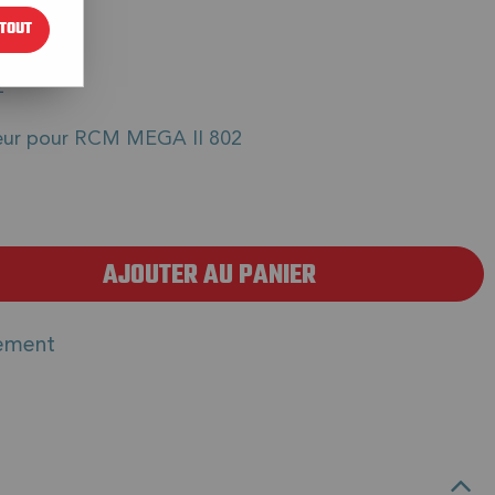
TOUT
€
TTC
2
eur pour RCM MEGA II 802
AJOUTER AU PANIER
ement