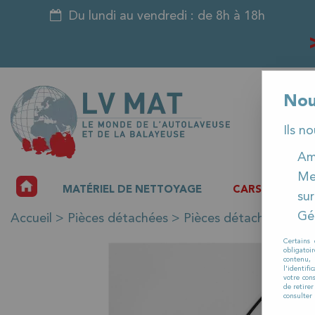
Du lundi au vendredi : de 8h à 18h
Nou
Ils n
Amé
Me
ACCUEIL
MATÉRIEL DE NETTOYAGE
CARSAT
P
sur
Gér
Accueil
>
Pièces détachées
>
Pièces détachées auto
Certains 
obligatoi
contenu, 
l'identifi
votre con
de retire
consulter 