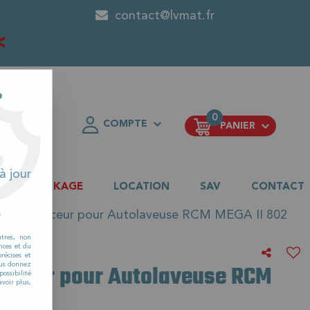
contact@lvmat.fr
<
?
0
COMPTE
PANIER
FAVORIS
à jour
DESTOCKAGE
LOCATION
SAV
CONTACT
s
levage suceur pour Autolaveuse RCM MEGA II 802
utres, non
nces et du
récises et
suceur pour Autolaveuse RCM
vous donnez
ossibilité
voir plus,