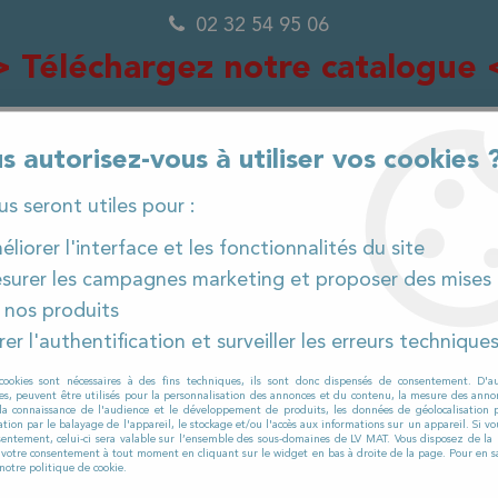
02 32 54 95 06
> Téléchargez notre catalogue 
s autorisez-vous à utiliser vos cookies 
0
ous seront utiles pour :
liorer l'interface et les fonctionnalités du site
surer les campagnes marketing et proposer des mises 
IÈCES DÉTACHÉES
PRODUITS ET CONSOMMABLES
 nos produits
er l'authentification et surveiller les erreurs technique
laveuses
>
RCM
>
MEGA II
>
MEGA II 802
>
Câble re
cookies sont nécessaires à des fins techniques, ils sont donc dispensés de consentement. D'a
RCM
res, peuvent être utilisés pour la personnalisation des annonces et du contenu, la mesure des anno
la connaissance de l'audience et le développement de produits, les données de géolocalisation p
Câble relevage 
cation par le balayage de l'appareil, le stockage et/ou l'accès aux informations sur un appareil. Si 
sentement, celui-ci sera valable sur l’ensemble des sous-domaines de LV MAT. Vous disposez de la p
r votre consentement à tout moment en cliquant sur le widget en bas à droite de la page. Pour en sa
MEGA II 802
notre politique de cookie.