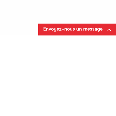
Aide
Livraison
SAV
Envoyez-nous un message
Nos Régions
Matériel de nettoyage en Haut de France
Matériel de nettoyage en Ile de France
Matériel de nettoyage au Pays de la Loire
Nos Régions
Matériel de nettoyage en Normandie
Matériel de nettoyage en Bretagne