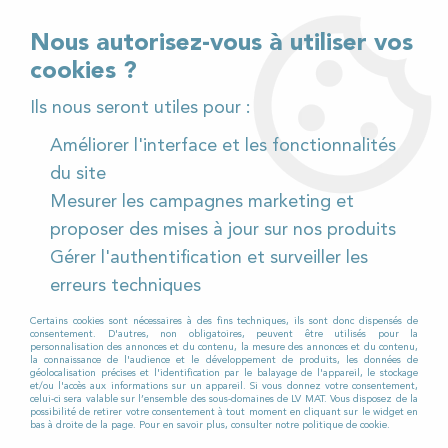
02 32 54 95 06
> Téléchargez notre catalogue
Nous autorisez-vous à utiliser vos
cookies ?
<
Ils nous seront utiles pour :
Améliorer l'interface et les fonctionnalités
0
du site
Mesurer les campagnes marketing et
Accueil
>
Pièces détachées
>
proposer des mises à jour sur nos produits
Pièces détachées autolaveuses
>
RCM
>
MEGA II
>
Gérer l'authentification et surveiller les
MEGA II 802
erreurs techniques
MEGA II 802
Certains cookies sont nécessaires à des fins techniques, ils sont donc dispensés de
consentement. D'autres, non obligatoires, peuvent être utilisés pour la
personnalisation des annonces et du contenu, la mesure des annonces et du contenu,
la connaissance de l'audience et le développement de produits, les données de
Vous recherchez des
pièces détachées
géolocalisation précises et l'identification par le balayage de l'appareil, le stockage
et/ou l'accès aux informations sur un appareil. Si vous donnez votre consentement,
pour votre autolaveuse ?
celui-ci sera valable sur l’ensemble des sous-domaines de LV MAT. Vous disposez de la
possibilité de retirer votre consentement à tout moment en cliquant sur le widget en
bas à droite de la page. Pour en savoir plus, consulter notre politique de cookie.
Vous trouverez sur cette page des pièces et