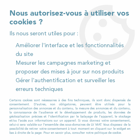
02 32 54 95 06
> Téléchargez notre catalogue
Nous autorisez-vous à utiliser vos
cookies ?
<
Ils nous seront utiles pour :
Améliorer l'interface et les fonctionnalités
0
du site
Mesurer les campagnes marketing et
Accueil
>
Matériel de nettoyage
>
Balayeuse
>
proposer des mises à jour sur nos produits
Balayeuse d'occasion
Gérer l'authentification et surveiller les
BALAYEUSE D'OCCASION
erreurs techniques
Certains cookies sont nécessaires à des fins techniques, ils sont donc dispensés de
consentement. D'autres, non obligatoires, peuvent être utilisés pour la
personnalisation des annonces et du contenu, la mesure des annonces et du contenu,
LV MAT ne vous vend pas de simples machines
la connaissance de l'audience et le développement de produits, les données de
géolocalisation précises et l'identification par le balayage de l'appareil, le stockage
d'occasion, mais du matériel totalement
et/ou l'accès aux informations sur un appareil. Si vous donnez votre consentement,
celui-ci sera valable sur l’ensemble des sous-domaines de LV MAT. Vous disposez de la
reconditionné. En effet, notre équipe de
possibilité de retirer votre consentement à tout moment en cliquant sur le widget en
bas à droite de la page. Pour en savoir plus, consulter notre politique de cookie.
techniciens experts met à nue les machines afin de