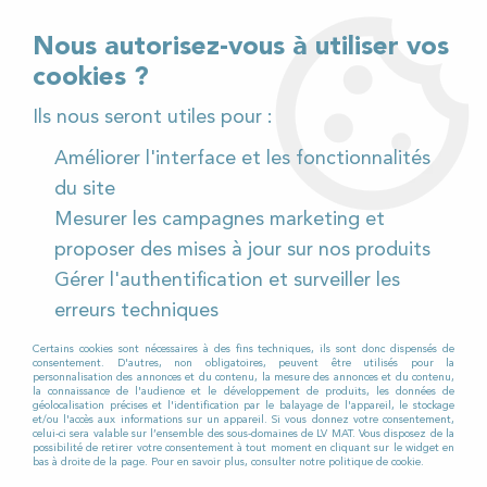
02 32 54 95 06
> Téléchargez notre catalogue
Nous autorisez-vous à utiliser vos
cookies ?
<
Ils nous seront utiles pour :
Améliorer l'interface et les fonctionnalités
0
du site
Mesurer les campagnes marketing et
Accueil
>
Matériel de nettoyage
>
Matériels spécifiques
proposer des mises à jour sur nos produits
>
Neufs
Gérer l'authentification et surveiller les
NEUFS
erreurs techniques
Certains cookies sont nécessaires à des fins techniques, ils sont donc dispensés de
consentement. D'autres, non obligatoires, peuvent être utilisés pour la
personnalisation des annonces et du contenu, la mesure des annonces et du contenu,
Vous souhaitez acheter un matériel de
la connaissance de l'audience et le développement de produits, les données de
géolocalisation précises et l'identification par le balayage de l'appareil, le stockage
nettoyage pour un besoin spécifique ?
et/ou l'accès aux informations sur un appareil. Si vous donnez votre consentement,
celui-ci sera valable sur l’ensemble des sous-domaines de LV MAT. Vous disposez de la
possibilité de retirer votre consentement à tout moment en cliquant sur le widget en
Nous disposons d’une large gamme pour vous
bas à droite de la page. Pour en savoir plus, consulter notre politique de cookie.
satisfaire !