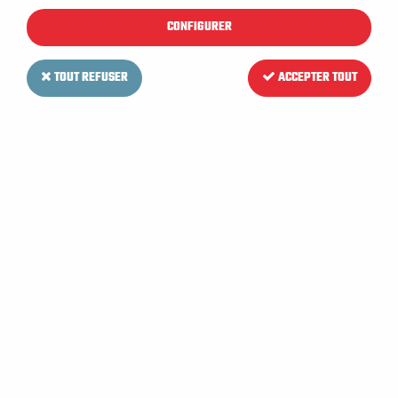
6 articles sur
6
CONFIGURER
TOUT REFUSER
ACCEPTER TOUT
0139993N
912356N
Disques diamants diamètre 225 mm pour Autolaveuse NUMATIC 244 NX / 440 NX / 220 NX
Disques mélaminés diamètre 225 mm pour Autolaveuse NUMATIC 244 NX / 440 NX / 220 NX
160,47 €
HT
50,62 €
HT