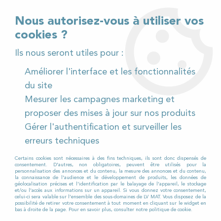
02 32 54 95 06
> Téléchargez notre catalogue
Nous autorisez-vous à utiliser vos
cookies ?
<
Ils nous seront utiles pour :
Améliorer l'interface et les fonctionnalités
0
du site
Mesurer les campagnes marketing et
Accueil
>
Pièces détachées
>
proposer des mises à jour sur nos produits
Pièces détachées autolaveuses
>
Numatic
>
220 NX
Gérer l'authentification et surveiller les
220 NX
erreurs techniques
Certains cookies sont nécessaires à des fins techniques, ils sont donc dispensés de
consentement. D'autres, non obligatoires, peuvent être utilisés pour la
personnalisation des annonces et du contenu, la mesure des annonces et du contenu,
la connaissance de l'audience et le développement de produits, les données de
géolocalisation précises et l'identification par le balayage de l'appareil, le stockage
et/ou l'accès aux informations sur un appareil. Si vous donnez votre consentement,
TRIER & FILTRER
celui-ci sera valable sur l’ensemble des sous-domaines de LV MAT. Vous disposez de la
possibilité de retirer votre consentement à tout moment en cliquant sur le widget en
bas à droite de la page. Pour en savoir plus, consulter notre politique de cookie.