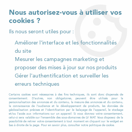
02 32 54 95 06
> Téléchargez notre catalogue
Nous autorisez-vous à utiliser vos
cookies ?
<
Ils nous seront utiles pour :
Améliorer l'interface et les fonctionnalités
0
du site
Mesurer les campagnes marketing et
Accueil
>
Pièces détachées
>
proposer des mises à jour sur nos produits
Pièces détachées autolaveuses
>
Tennant
>
T300
>
Gérer l'authentification et surveiller les
T300-60cm
erreurs techniques
PIÈCES DÉTACHÉES POUR TENNANT
T300 60 CM DE LARGE
Certains cookies sont nécessaires à des fins techniques, ils sont donc dispensés de
consentement. D'autres, non obligatoires, peuvent être utilisés pour la
personnalisation des annonces et du contenu, la mesure des annonces et du contenu,
la connaissance de l'audience et le développement de produits, les données de
géolocalisation précises et l'identification par le balayage de l'appareil, le stockage
et/ou l'accès aux informations sur un appareil. Si vous donnez votre consentement,
Vous recherchez des
celui-ci sera valable sur l’ensemble des sous-domaines de LV MAT. Vous disposez de la
pièces détachées
possibilité de retirer votre consentement à tout moment en cliquant sur le widget en
bas à droite de la page. Pour en savoir plus, consulter notre politique de cookie.
pour votre autolaveuse ?