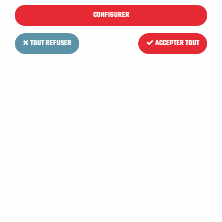
pour durer et répondre aux attentes des
CONFIGURER
professionnels du nettoyage et également des
collectivités, mairies, métiers de la santé, industrie,
TOUT REFUSER
ACCEPTER TOUT
professionnels du bâtiment, agriculteurs,
automobile, transports, logistique, hôtellerie et
restauration...
Nous disposons d’un stock permanent des pièces.
Commandez en ligne pour une réception rapide.
Choisissez la marque puis le modèle de votre
balayeuse pour trouver facilement les pièces.
N’hésitez pas à
nous contacter
pour toute
demande de conseils ou besoin de pièces
spécifiques.
TRIER & FILTRER