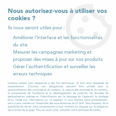
02 32 54 95 06
> Téléchargez notre catalogue
Nous autorisez-vous à utiliser vos
cookies ?
<
Ils nous seront utiles pour :
Améliorer l'interface et les fonctionnalités
0
du site
Mesurer les campagnes marketing et
Accueil
>
Pièces détachées
>
proposer des mises à jour sur nos produits
Pièces détachées Matériels spécifiques
>
Viper
Gérer l'authentification et surveiller les
VIPER
erreurs techniques
Certains cookies sont nécessaires à des fins techniques, ils sont donc dispensés de
consentement. D'autres, non obligatoires, peuvent être utilisés pour la
personnalisation des annonces et du contenu, la mesure des annonces et du contenu,
LV MAT propose toutes les pièces détachées
la connaissance de l'audience et le développement de produits, les données de
géolocalisation précises et l'identification par le balayage de l'appareil, le stockage
nécessaires à l’entretien et la réparation de votre
et/ou l'accès aux informations sur un appareil. Si vous donnez votre consentement,
celui-ci sera valable sur l’ensemble des sous-domaines de LV MAT. Vous disposez de la
autolaveuse VIPER. De construction solide et
possibilité de retirer votre consentement à tout moment en cliquant sur le widget en
bas à droite de la page. Pour en savoir plus, consulter notre politique de cookie.
robuste, le matériel de nettoyage VIPER est conçu