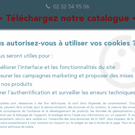
02 32 54 95 06
> Téléchargez notre catalogue 
s autorisez-vous à utiliser vos cookies 
0
ous seront utiles pour :
liorer l'interface et les fonctionnalités du site
surer les campagnes marketing et proposer des mises 
IÈCES DÉTACHÉES
PRODUITS ET CONSOMMABLES
 nos produits
er l'authentification et surveiller les erreurs technique
iels spécifiques
>
Viper
>
DS 350
cookies sont nécessaires à des fins techniques, ils sont donc dispensés de consentement. D'a
DS 350
res, peuvent être utilisés pour la personnalisation des annonces et du contenu, la mesure des anno
la connaissance de l'audience et le développement de produits, les données de géolocalisation p
cation par le balayage de l'appareil, le stockage et/ou l'accès aux informations sur un appareil. Si 
sentement, celui-ci sera valable sur l’ensemble des sous-domaines de LV MAT. Vous disposez de la p
r votre consentement à tout moment en cliquant sur le widget en bas à droite de la page. Pour en sa
notre politique de cookie.