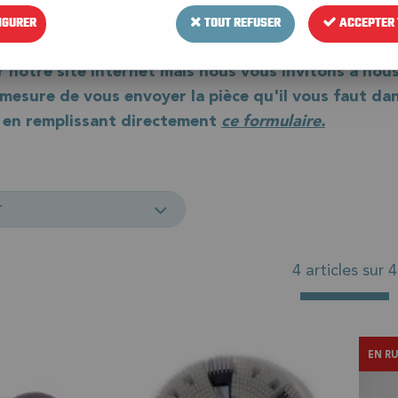
 détachées
nécessaires à l'entretien et
IGURER
TOUT REFUSER
ACCEPTER 
r notre site internet mais nous vous invitons à nou
esure de vous envoyer la pièce qu'il vous faut dan
en remplissant directement
ce formulaire.
r
4 articles sur
4
EN R