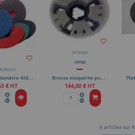
VF75420
VIPER
432MULTI
Disques diamètre 432 mm
Brosse moquette pour monobrosse VIPER DS 350
65 €
HT
144,00 €
HT
4 articles sur
4