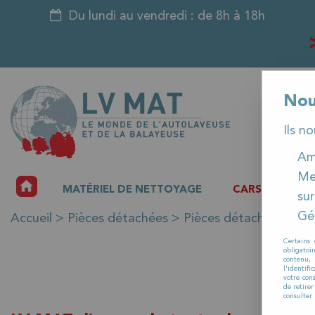
Du lundi au vendredi : de 8h à 18h
Nou
Ils n
Amé
Me
ACCUEIL
MATÉRIEL DE NETTOYAGE
CARSAT
P
sur
Gér
Accueil
>
Pièces détachées
>
Pièces détachées Matér
Certains 
obligatoi
contenu, 
l'identifi
votre con
de retire
consulter 