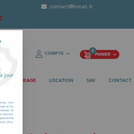
contact@lvmat.fr
<
?
0
COMPTE
PANIER
FAVORIS
à jour
DESTOCKAGE
LOCATION
SAV
CONTACT
s
utres, non
nces et du
récises et
vous donnez
ossibilité
voir plus,