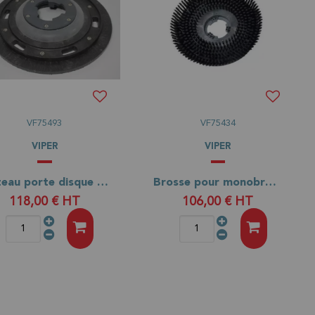
VF75493
VF75434
VIPER
VIPER
Plateau porte disque pour monobrosse VIPER DS 350
Brosse pour monobrosse VIPER DS 350
118,00 €
HT
106,00 €
HT