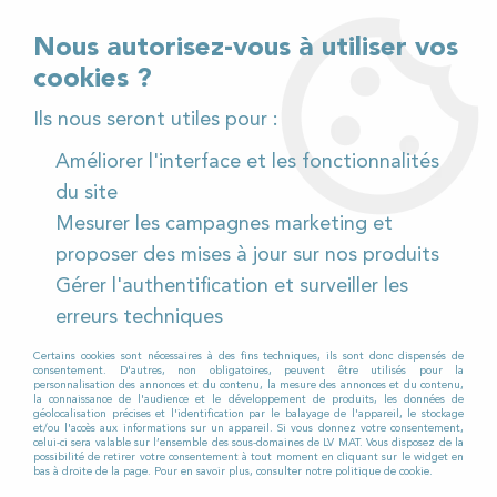
02 32 54 95 06
> Téléchargez notre catalogue
Nous autorisez-vous à utiliser vos
cookies ?
<
Ils nous seront utiles pour :
Améliorer l'interface et les fonctionnalités
0
du site
Mesurer les campagnes marketing et
Accueil
>
Pièces détachées
>
proposer des mises à jour sur nos produits
Pièces détachées autolaveuses
>
Tennant
>
7100
>
Gérer l'authentification et surveiller les
7100-80cm
erreurs techniques
PIÈCES DÉTACHÉES POUR TENNANT
7100 80 CM DE LARGE
Certains cookies sont nécessaires à des fins techniques, ils sont donc dispensés de
consentement. D'autres, non obligatoires, peuvent être utilisés pour la
personnalisation des annonces et du contenu, la mesure des annonces et du contenu,
la connaissance de l'audience et le développement de produits, les données de
géolocalisation précises et l'identification par le balayage de l'appareil, le stockage
et/ou l'accès aux informations sur un appareil. Si vous donnez votre consentement,
Vous recherchez des
celui-ci sera valable sur l’ensemble des sous-domaines de LV MAT. Vous disposez de la
pièces détachées
possibilité de retirer votre consentement à tout moment en cliquant sur le widget en
bas à droite de la page. Pour en savoir plus, consulter notre politique de cookie.
pour votre autolaveuse ?