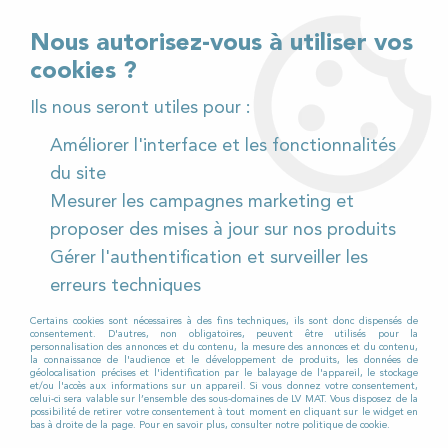
02 32 54 95 06
> Téléchargez notre catalogue
Nous autorisez-vous à utiliser vos
cookies ?
<
Ils nous seront utiles pour :
Améliorer l'interface et les fonctionnalités
0
du site
Mesurer les campagnes marketing et
Accueil
>
Pièces détachées
>
proposer des mises à jour sur nos produits
Pièces détachées autolaveuses
>
Viper
>
AS 510
>
Gérer l'authentification et surveiller les
AS 510 à Batterie
erreurs techniques
AS 510 À BATTERIE
Certains cookies sont nécessaires à des fins techniques, ils sont donc dispensés de
consentement. D'autres, non obligatoires, peuvent être utilisés pour la
personnalisation des annonces et du contenu, la mesure des annonces et du contenu,
la connaissance de l'audience et le développement de produits, les données de
Vous recherchez des
pièces détachées
géolocalisation précises et l'identification par le balayage de l'appareil, le stockage
et/ou l'accès aux informations sur un appareil. Si vous donnez votre consentement,
pour votre autolaveuse ?
celui-ci sera valable sur l’ensemble des sous-domaines de LV MAT. Vous disposez de la
possibilité de retirer votre consentement à tout moment en cliquant sur le widget en
bas à droite de la page. Pour en savoir plus, consulter notre politique de cookie.
Vous trouverez sur cette page des pièces et